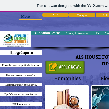
This site was designed with the
.com
web
ΝΕΑ
Μαθητές
Καθη
More...
Foundation Centre
Ξένες Γλώσσες
Εκπαίδε
Προγράμματα
ALS HOUSE F
ΠΡ
Foundation για μαθητές Λυκείου
Προπτυχιακών σπουδαστών
Humanities
Bio
Μεταπτυχιακών σπουδαστών
Προδιδακτορικών σπουδαστών
IELTS Academic