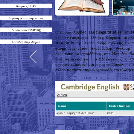
Αιτήσεις UCAS
Εύρεση φοιτητικής εστίας
Διαδικασία Clearing
Ο φορέας Applied Language Studies House 
σκοπό να παρέχει σε Έλληνες, Κύπριους και αλ
Σπουδές στην Αγγλία
standards της Ακαδημαϊκής Αγγλικής Εκπαί
φάσμα μαθημάτων Ακαδημαϊκής Αγγλικής 
σκοπεύουν να σπουδάσουν στο Ηνωμένο Βασί
μεταπτυχιακούς και προδιδακτορικούς σπο
σπουδαστές που ενδιαφέρονται να δώσουν την 
σκοπό τις πανεπιστημιακές σπουδές στο εξωτερικ